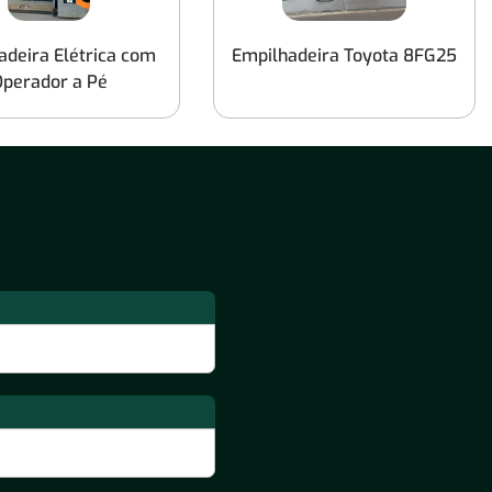
Empilhadeiras Capacidade de Carga até
1.400 Kg
adeira Elétrica com
Empilhadeira Toyota 8FG25
perador a Pé
Locação de Empilhadeiras de 10
toneladas
Empilhadeiras Capacidade de Carga até
2.000 kg
Empilhadeiras por Tipos de Terreno
Locação de Empilhadeiras para uso em
Terra e Pisos Acidentados
Locação de Empilhadeiras para uso em
Asfalto
Locação de Empilhadeiras para uso em
Concreto Liso