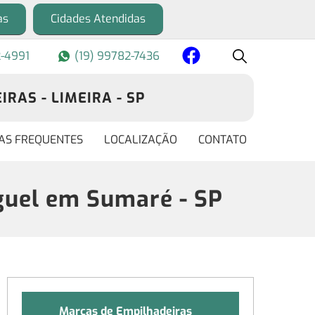
as
Cidades Atendidas
2-4991
(19) 99782-7436
RAS - LIMEIRA - SP
AS FREQUENTES
LOCALIZAÇÃO
CONTATO
uel em Sumaré - SP
Marcas de Empilhadeiras