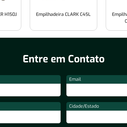
ER H150J
Empilhadeira CLARK C45L
Empilh
O
Entre em Contato
Email
Cidade/Estado