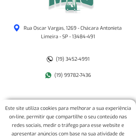
Rua Oscar Vargas, 1269 - Chácara Antonieta
Limeira
-
SP
-
13484-491
(19) 3452-4991
(19) 99782-7436
MAJ Empilhadeiras
Este site utiliza cookies para melhorar a sua experiência
on-line, permitir que compartilhe o seu conteúdo nas
Mapa do Site
redes sociais, medir o tráfego para esse website e
apresentar anúncios com base na sua atividade de