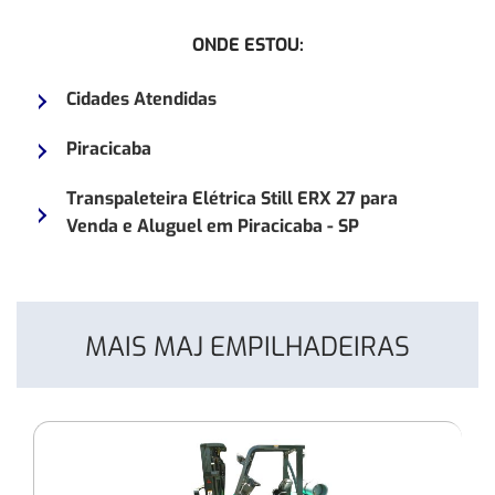
Empilhadeira
Empilh
ONDE ESTOU:
Elétrica
Toyota
AMEISE
8FG25
Cidades Atendidas
EJC
Piracicaba
Transpaleteira Elétrica Still ERX 27 para
Venda e Aluguel em Piracicaba - SP
MAIS MAJ EMPILHADEIRAS