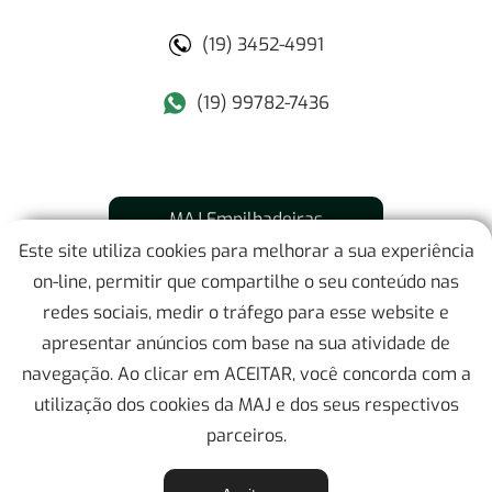
(19) 3452-4991
(19) 99782-7436
MAJ Empilhadeiras
Este site utiliza cookies para melhorar a sua experiência
Mapa do Site
on-line, permitir que compartilhe o seu conteúdo nas
redes sociais, medir o tráfego para esse website e
Localização
apresentar anúncios com base na sua atividade de
navegação. Ao clicar em ACEITAR, você concorda com a
Contato
utilização dos cookies da MAJ e dos seus respectivos
parceiros.
MAJ EMPILHADEIRAS
- Todos os direitos reservados 2026 -