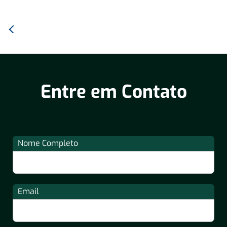
Anterior:
Locação
de
Empilhadeiras
em
Entre em Contato
Campinas
Nome Completo
Email