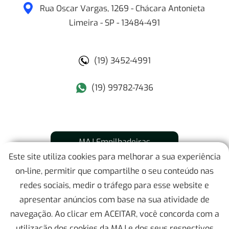
Rua Oscar Vargas, 1269 - Chácara Antonieta
Limeira
-
SP
-
13484-491
(19) 3452-4991
(19) 99782-7436
MAJ Empilhadeiras
Este site utiliza cookies para melhorar a sua experiência
Mapa do Site
on-line, permitir que compartilhe o seu conteúdo nas
redes sociais, medir o tráfego para esse website e
Localização
apresentar anúncios com base na sua atividade de
navegação. Ao clicar em ACEITAR, você concorda com a
Contato
utilização dos cookies da MAJ e dos seus respectivos