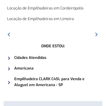
Locação de Empilhadeiras em Cordeirópolis
Locação de Empilhadeiras em Limeira
Anterior:
Proxim
Empilhadeira
Empilh
ONDE ESTOU:
CLARK
CLARK
CMP18
CGP25
Cidades Atendidas
Americana
Empilhadeira CLARK C45L para Venda e
Aluguel em Americana - SP