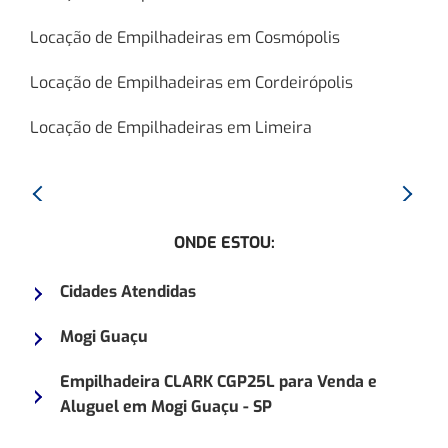
Locação de Empilhadeiras em Cosmópolis
Locação de Empilhadeiras em Cordeirópolis
Locação de Empilhadeiras em Limeira
Anterior:
Proxim
Empilhadeira
Empilh
ONDE ESTOU:
CLARK
MITSU
C45L
FG25N
Cidades Atendidas
Mogi Guaçu
Empilhadeira CLARK CGP25L para Venda e
Aluguel em Mogi Guaçu - SP