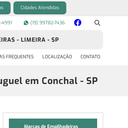
as
Cidades Atendidas
2-4991
(19) 99782-7436
RAS - LIMEIRA - SP
AS FREQUENTES
LOCALIZAÇÃO
CONTATO
guel em Conchal - SP
Marcas de Empilhadeiras