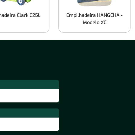
Empilhadeiras Capacidade de Carga até
1.400 Kg
hadeira Clark C25L
Empilhadeira HANGCHA -
Modelo XC
Locação de Empilhadeiras de 10
toneladas
Empilhadeiras Capacidade de Carga até
2.000 kg
Empilhadeiras por Tipos de Terreno
Locação de Empilhadeiras para uso em
Terra e Pisos Acidentados
Locação de Empilhadeiras para uso em
Asfalto
Locação de Empilhadeiras para uso em
Concreto Liso