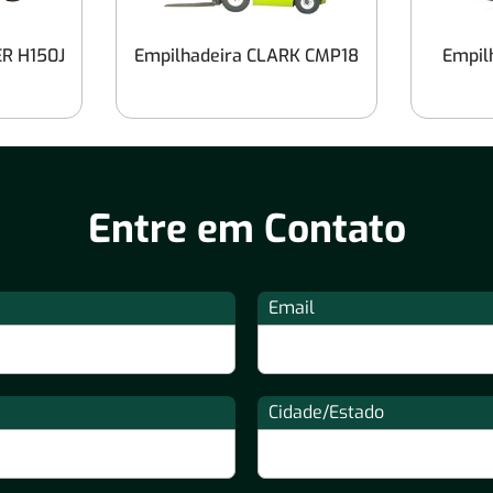
ER H150J
Empilhadeira CLARK CMP18
Empil
Entre em Contato
Email
Cidade/Estado