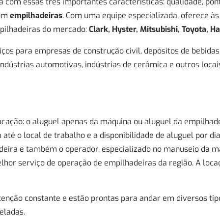
 com essas três importantes características: qualidade, pont
com
empilhadeiras
. Com uma equipe especializada, oferece à
pilhadeiras do mercado:
Clark, Hyster, Mitsubishi, Toyota, H
iços para empresas de construção civil, depósitos de bebida
ndústrias automotivas, indústrias de cerâmica e outros loca
locação: o aluguel apenas da máquina ou aluguel da empilhade
 até o local de trabalho e a disponibilidade de aluguel por di
deira e também o operador, especializado no manuseio da máq
hor serviço de operação de empilhadeiras da região. A loca
ção constante e estão prontas para andar em diversos tipo
eladas.