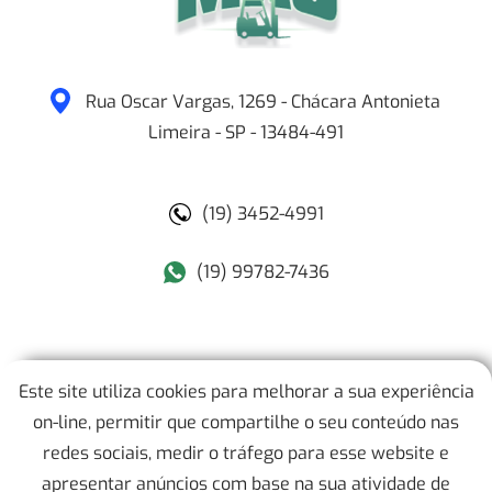
Rua Oscar Vargas, 1269 - Chácara Antonieta
Limeira
-
SP
-
13484-491
(19) 3452-4991
(19) 99782-7436
MAJ Empilhadeiras
Este site utiliza cookies para melhorar a sua experiência
on-line, permitir que compartilhe o seu conteúdo nas
Mapa do Site
redes sociais, medir o tráfego para esse website e
apresentar anúncios com base na sua atividade de