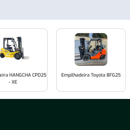
Pé
Empilhadeiras Capacidade de Carga até
1.800 kg
Empilhadeiras Capacidade de Carga até
2.500 kg
Empilhadeiras Capacidade de Carga até
7.000 kg
Empilhadeiras Capacidade de Carga de
deira HANGCHA CPD25
Empilhadeira Toyota 8FG25
1250 Kg
- XE
Empilhadeiras Capacidade de Carga até
5.000 Kg
Empilhadeiras Capacidade de Carga até
4.500kg