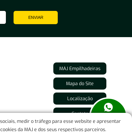
Empilhadeiras por tipos de Pneu
ENVIAR
Empilhadeiras com Pneus Superelásticos
(Maciços)
Empilhadeiras de Pneus com Câmara
Inclinação de Uso de Empilhadeiras
MAJ Empilhadeiras
Empilhadeiras para Terrenos com Rampa
Mapa do Site
Empilhadeiras para Terreno Plano
Localização
Ambientes de Uso de Empilhadeiras
Contato
Locação de Empilhadeiras para Uso
 sociais, medir o tráfego para esse website e apresentar
Interno
cookies da MAJ e dos seus respectivos parceiros.