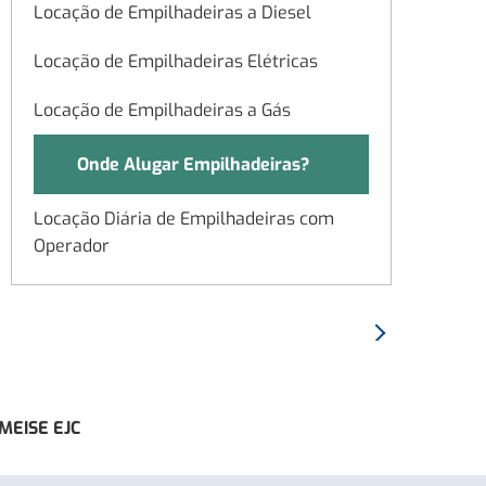
Locação de Empilhadeiras a Diesel
Locação de Empilhadeiras Elétricas
Locação de Empilhadeiras a Gás
Onde Alugar Empilhadeiras?
Locação Diária de Empilhadeiras com
Operador
Locação Semanal de Empilhadeiras
Proximo:
Locação Mensal de Empilhadeiras
Empilhadeira
Elétrica
Locação Contínua de Empilhadeiras
com
AMEISE EJC
Operador
Capacidades de Carga de
a
Empilhadeiras