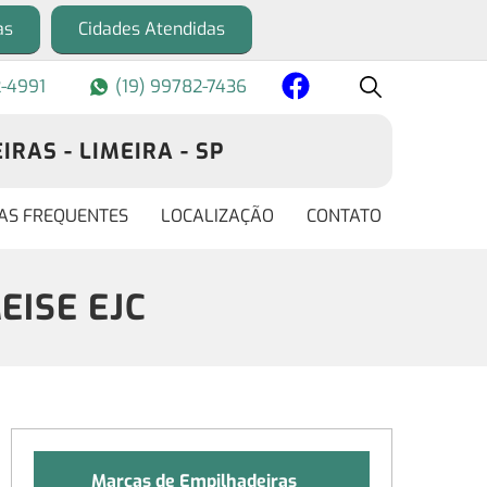
as
Cidades Atendidas
2-4991
(19) 99782-7436
RAS - LIMEIRA - SP
AS FREQUENTES
LOCALIZAÇÃO
CONTATO
MEISE EJC
Marcas de Empilhadeiras