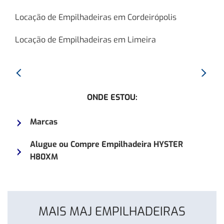
Locação de Empilhadeiras em Cordeirópolis
Locação de Empilhadeiras em Limeira
Anterior:
Proxim
Empilhadeira
Empilh
ONDE ESTOU:
HYSTER
YALE
H150J
155VX
Marcas
Alugue ou Compre Empilhadeira HYSTER
H80XM
MAIS MAJ EMPILHADEIRAS