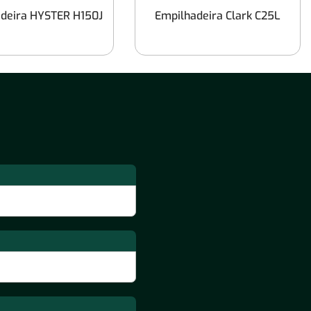
Empilhadeiras Capacidade de Carga até
deira HYSTER H150J
Empilhadeira Clark C25L
1.400 Kg
Locação de Empilhadeiras de 10
toneladas
Empilhadeiras Capacidade de Carga até
2.000 kg
Empilhadeiras por Tipos de Terreno
Locação de Empilhadeiras para uso em
Terra e Pisos Acidentados
Locação de Empilhadeiras para uso em
Asfalto
Locação de Empilhadeiras para uso em
Concreto Liso