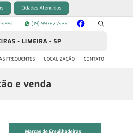
as
Cidades Atendidas
2-4991
(19) 99782-7436
RAS - LIMEIRA - SP
AS FREQUENTES
LOCALIZAÇÃO
CONTATO
ção e venda
Marcas de Empilhadeiras