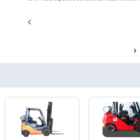
Anterior:
Empilhadeira
CLARK
C45L