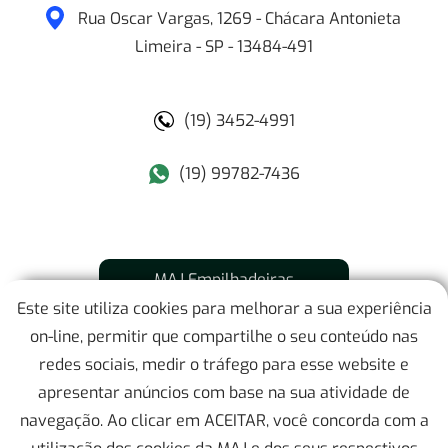
Rua Oscar Vargas, 1269 - Chácara Antonieta
Limeira
-
SP
-
13484-491
(19) 3452-4991
(19) 99782-7436
MAJ Empilhadeiras
Este site utiliza cookies para melhorar a sua experiência
Mapa do Site
on-line, permitir que compartilhe o seu conteúdo nas
redes sociais, medir o tráfego para esse website e
Localização
apresentar anúncios com base na sua atividade de
navegação. Ao clicar em ACEITAR, você concorda com a
Contato