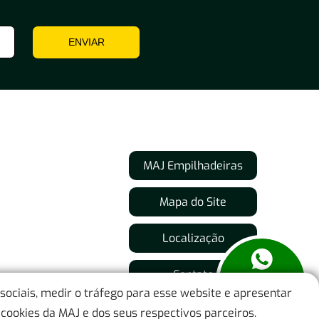
Empilhadeiras por tipos de Pneu
ENVIAR
Empilhadeiras com Pneus Superelásticos
(Maciços)
Empilhadeiras de Pneus com Câmara
Inclinação de Uso de Empilhadeiras
MAJ Empilhadeiras
Empilhadeiras para Terrenos com Rampa
Mapa do Site
Empilhadeiras para Terreno Plano
Localização
Ambientes de Uso de Empilhadeiras
Contato
Locação de Empilhadeiras para Uso
 sociais, medir o tráfego para esse website e apresentar
Interno
cookies da MAJ e dos seus respectivos parceiros.