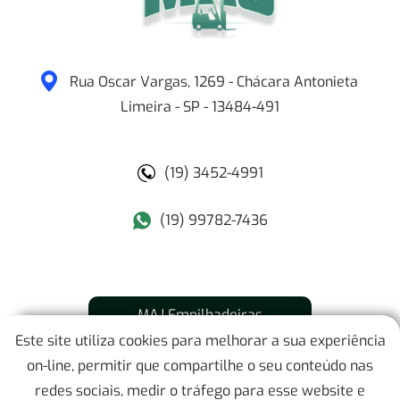
Rua Oscar Vargas, 1269 - Chácara Antonieta
Limeira
-
SP
-
13484-491
(19) 3452-4991
(19) 99782-7436
MAJ Empilhadeiras
Este site utiliza cookies para melhorar a sua experiência
Mapa do Site
on-line, permitir que compartilhe o seu conteúdo nas
redes sociais, medir o tráfego para esse website e