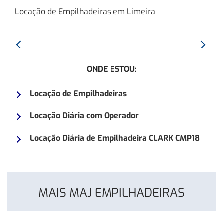
Locação de Empilhadeiras em Limeira
Anterior:
Proxim
Empilhadeira
Empilh
ONDE ESTOU:
Clark
CLARK
C25L
C45L
Locação de Empilhadeiras
Locação Diária com Operador
Locação Diária de Empilhadeira CLARK CMP18
MAIS MAJ EMPILHADEIRAS