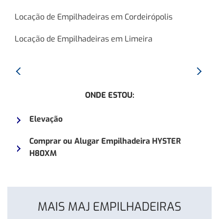
Locação de Empilhadeiras em Cordeirópolis
Locação de Empilhadeiras em Limeira
Anterior:
Proxim
Empilhadeira
Empilh
ONDE ESTOU:
HYSTER
YALE
H150J
155VX
Elevação
Comprar ou Alugar Empilhadeira HYSTER
H80XM
MAIS MAJ EMPILHADEIRAS