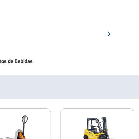
Empilhadeiras Capacidade de Carga até
1.400 Kg
Locação de Empilhadeiras de 10
toneladas
Proximo:
Empilhadeira
Empilhadeiras Capacidade de Carga até
HANGCHA
2.000 kg
-
tos de Bebidas
Modelo
Empilhadeiras por Tipos de Terreno
XC
Locação de Empilhadeiras para uso em
Terra e Pisos Acidentados
Locação de Empilhadeiras para uso em
Asfalto
Locação de Empilhadeiras para uso em
Concreto Liso