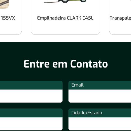
E 155VX
Empilhadeira CLARK C45L
Transpalet
Entre em Contato
Email
Cidade/Estado