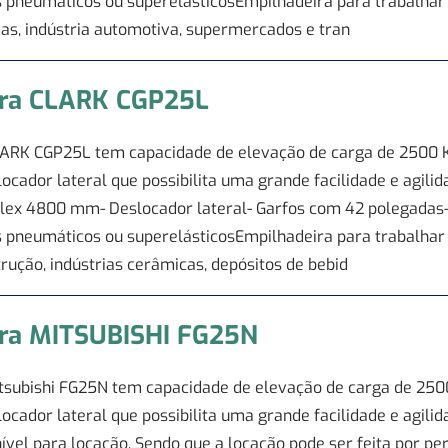
 pneumáticos ou superelásticosEmpilhadeira para trabalhar n
das, indústria automotiva, supermercados e tran
ira CLARK CGP25L
ARK CGP25L tem capacidade de elevação de carga de 2500 Kg
cador lateral que possibilita uma grande facilidade e agilid
íplex 4800 mm- Deslocador lateral- Garfos com 42 polegadas
 pneumáticos ou superelásticosEmpilhadeira para trabalhar n
rução, indústrias cerâmicas, depósitos de bebid
ira MITSUBISHI FG25N
tsubishi FG25N tem capacidade de elevação de carga de 2500
ocador lateral que possibilita uma grande facilidade e agili
onível para locação. Sendo que a locação pode ser feita por 