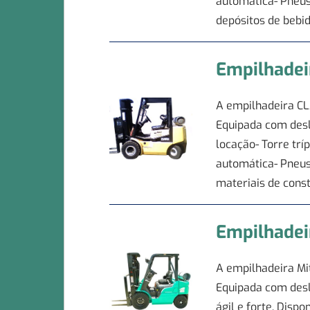
automática- Pneus
depósitos de bebi
Empilhade
A empilhadeira CL
Equipada com deslo
locação- Torre tr
automática- Pneus
materiais de const
Empilhade
A empilhadeira Mi
Equipada com desl
ágil e forte. Disp